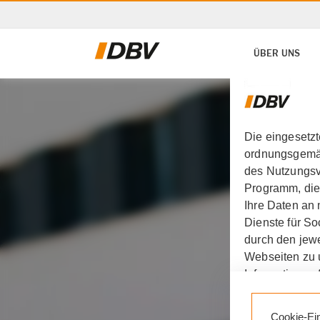
ÜBER UNS
Die eingesetz
ordnungsgemäß
des Nutzungsve
Programm, die
Ihre Daten an
Dienste für S
durch den jewe
Webseiten zu 
Informationen 
Durch den Klic
Cookie-Ei