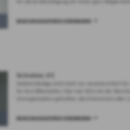
für deren Beseitigung wir Ihnen gern Möglichkei
BERATUNGSGESPRÄCH VEREINBAREN
Schreiner, 43
Selbstständige sind nicht nur verantwortlich für
für ihre Mitarbeiter. Hier hat AXA mit der Beru
Umorganisation geholfen, die Einkommen aller z
BERATUNGSGESPRÄCH VEREINBAREN