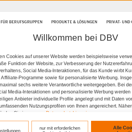
 FÜR BERUFSGRUPPEN
PRODUKTE & LÖSUNGEN
PRIVAT- UN
Willkommen bei DBV
ten Cookies auf unserer Website werden beispielsweise verwen
e Funktion der Website, zur Verbesserung der Nutzererfahr
rhaltens, Social Media-Interaktionen, für das Kunde wirbt K
 Affiliate-Programme sowie für personalisierte Werbung. Ins
 maximal sechs weitere Verantwortliche weitergegeben. Bei de
ocial Media-Interaktionen und personalisierte Werbung werden
iligen Anbieter individuelle Profile angelegt und mit Daten v
umfassenden Nutzungsprofilen von Ihnen angereichert. Nähe
finden Sie in unseren
Datenschutzhinweisen
.
ersicherung Tanja Ber
k auf „Alle Cookies akzeptieren" stimmen Sie für alle nicht te
Alle Coo
nur mit erforderlichen
nstellungen