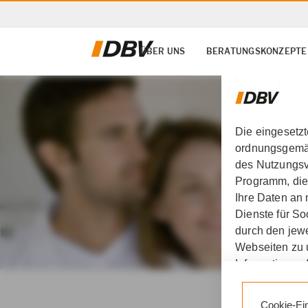
ÜBER UNS
BERATUNGSKONZEPTE
Die eingesetz
ordnungsgemäß
des Nutzungsve
Programm, die
Ihre Daten an
Dienste für S
durch den jewe
Webseiten zu 
Informationen 
DBV Deutsche Beamtenv
Durch den Klic
Cookie-Ei