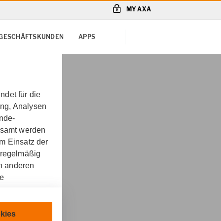
MY AXA
D GESCHÄFTSKUNDEN
APPS
det für die
ung, Analysen
unde-
gesamt werden
m Einsatz der
 regelmäßig
on anderen
re
tram in
chnisch
kies