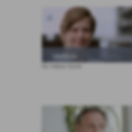
ABSPIELEN
No Videos found