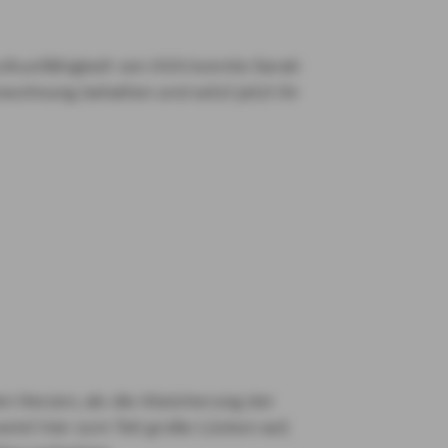
rufsunfähigkeit von AXA konnte Sarah
nwohnung behalten und setzt jetzt ihr
am Herzen, als die Absicherung der
eist hier zum Teil große Lücken auf,