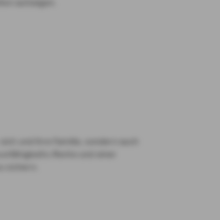
ten aufzeigen.
 sich und ihre Familie, sondern auch
fsunfähigkeits-Rente und einer
u sichern.