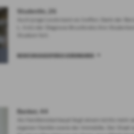
Studentin, 26
Auch junge Leute kann es treffen. Dank der Be
L. trotz der Diagnose Brustkrebs ihre Studente
Studium fort.
BERATUNGSGESPRÄCH VEREINBAREN
Banker, 44
Als Familienoberhaupt liegt einem nichts mehr 
eigenen Familie sowie der Immobilie. Der Staat w