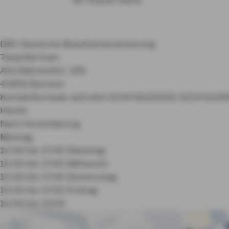
DBV Deutsche Beamtenversicherung
Tanja Bertram
Alte Bahnhofstr. 199
44892 Bochum
Kontaktformular aufrufen
0234 60290911
0234 6029
Heute:
Nach Vereinbarung
Montag:
10:00 bis 17:00
Dienstag:
10:00 bis 17:00
Mittwoch:
10:00 bis 17:00
Donnerstag:
10:00 bis 17:00
Freitag:
10:00 bis 13:00