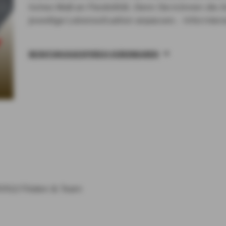
hohes Maß an Flexibilität. Denn Sie können die A
jeweilige Lebenssituation anpassen. - Informiere
BERATUNGSGESPRÄCH VEREINBAREN
0912
Filialen & Team