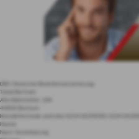
DBV Deutsche Beamtenversicherung
Tanja Bertram
Alte Bahnhofstr. 199
44892 Bochum
Kontaktformular aufrufen
0234 60290911
0234 6029
Heute:
Nach Vereinbarung