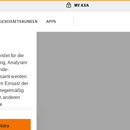
MY AXA
D GESCHÄFTSKUNDEN
APPS
det für die
ung, Analysen
unde-
gesamt werden
m Einsatz der
 regelmäßig
on anderen
re
chnisch
kies