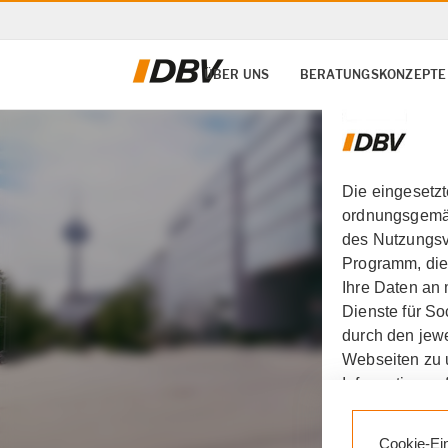
ÜBER UNS
BERATUNGSKONZEPTE
Die eingesetz
ordnungsgemäß
des Nutzungsve
Programm, die
Ihre Daten an
Dienste für S
durch den jewe
Webseiten zu 
Informationen 
Durch den Klic
Cookie-Ei