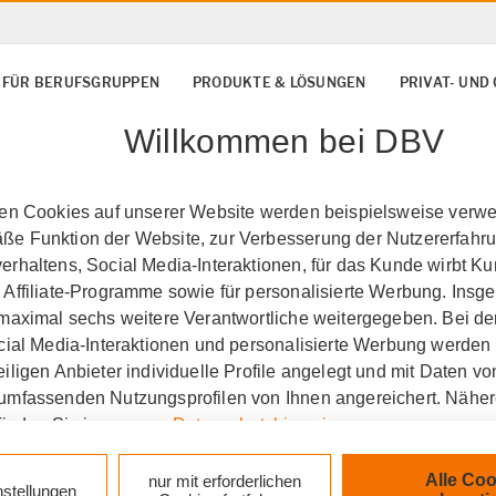
 FÜR BERUFSGRUPPEN
PRODUKTE & LÖSUNGEN
PRIVAT- UN
Willkommen bei DBV
ten Cookies auf unserer Website werden beispielsweise verwen
e Funktion der Website, zur Verbesserung der Nutzererfahr
rhaltens, Social Media-Interaktionen, für das Kunde wirbt K
 Affiliate-Programme sowie für personalisierte Werbung. Ins
 maximal sechs weitere Verantwortliche weitergegeben. Bei de
ocial Media-Interaktionen und personalisierte Werbung werden
iligen Anbieter individuelle Profile angelegt und mit Daten v
umfassenden Nutzungsprofilen von Ihnen angereichert. Nähe
finden Sie in unseren
Datenschutzhinweisen
.
k auf „Alle Cookies akzeptieren" stimmen Sie für alle nicht te
Alle Coo
nur mit erforderlichen
nstellungen