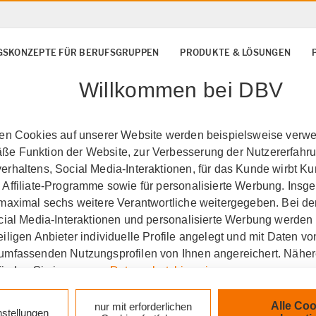
SKONZEPTE FÜR BERUFSGRUPPEN
PRODUKTE & LÖSUNGEN
Willkommen bei DBV
ten Cookies auf unserer Website werden beispielsweise verwen
e Funktion der Website, zur Verbesserung der Nutzererfahr
rhaltens, Social Media-Interaktionen, für das Kunde wirbt K
 Affiliate-Programme sowie für personalisierte Werbung. Ins
 maximal sechs weitere Verantwortliche weitergegeben. Bei de
ocial Media-Interaktionen und personalisierte Werbung werden
iligen Anbieter individuelle Profile angelegt und mit Daten v
umfassenden Nutzungsprofilen von Ihnen angereichert. Nähe
finden Sie in unseren
Datenschutzhinweisen
.
k auf „Alle Cookies akzeptieren" stimmen Sie für alle nicht te
Alle Coo
nur mit erforderlichen
nstellungen