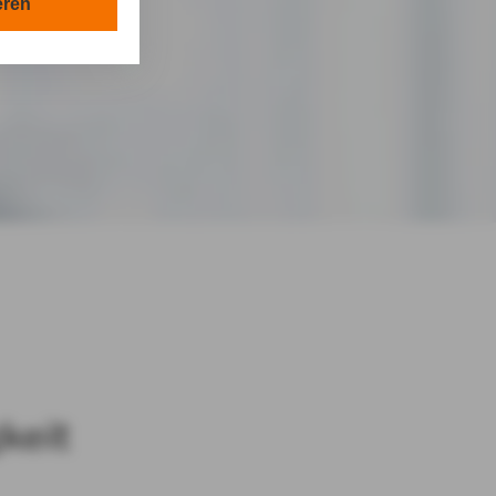
en in Ihrem
eren
tionen gemäß §
en Zwecken in
lle technisch
s-Cookies, ab.
die
rkens in
von Ihnen
keit