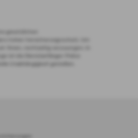
ne gesetzlichen
ers hohen Versicherungsschutz. Um
r Ihnen, rechtzeitig vorzusorgen. In
ge ist die Dienstanfänger-Police
ielle Unabhängigkeit genießen.
ersicherungen