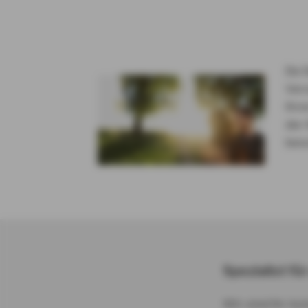
Da S
Ver
Ihre
der 
beso
Spezialist fü
Wir sind Ihr k