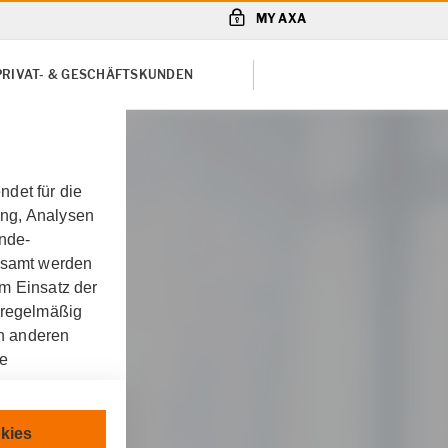
MY AXA
PRIVAT- & GESCHÄFTSKUNDEN
det für die
ung, Analysen
unde-
gesamt werden
m Einsatz der
 regelmäßig
on anderen
re
chnisch
kies