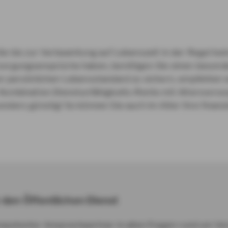
ie bis zur Verbeamtung auf Lebenszeit in der Regel kei
sorgungsansprüche haben, benötigen Sie einen besond
n persönlichen Lebensstandard zu sichern, empfehlen wi
Kombination Dienstunfähigkeits-Rente mit Altersvorsor
nders günstig! So können Sie auch im Alter Ihre finanz
r den Öffentlichen Dienst
ompetenter Ansprechpartner in allen Fragen rund um V