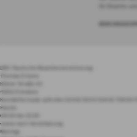
für Beamte und
BERATUNGSGESPR
DBV Deutsche Beamtenversicherung
Thomas Erkens
Kölner Straße 42
41812 Erkelenz
Kontaktformular aufrufen
02431 5003
02431 75000
F
Heute:
09:00 bis 12:30
sowie nach Vereinbarung
Montag: