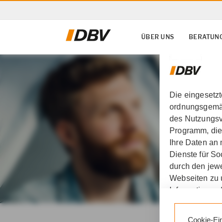
ÜBER UNS
BERATUNG
Die eingesetz
ordnungsgemäß
des Nutzungsve
Programm, die
Ihre Daten an
Dienste für S
durch den jewe
Webseiten zu 
Informationen 
DBV Thomas Erkens in 
Durch den Klic
Cookie-Ei