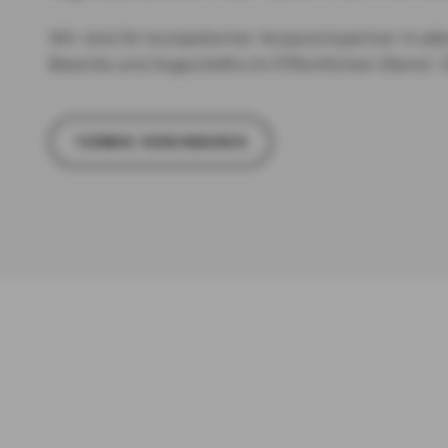
Wir sind Ihr kompetenter Ansprechpartner in all
Beamte und Angestellte im Öffentlichen Dienst. 
TER­MIN VER­EIN­BA­REN