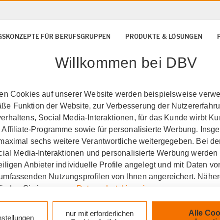
SKONZEPTE FÜR BERUFSGRUPPEN
PRODUKTE & LÖSUNGEN
Willkommen bei DBV
ten Cookies auf unserer Website werden beispielsweise verwen
e Funktion der Website, zur Verbesserung der Nutzererfahr
rhaltens, Social Media-Interaktionen, für das Kunde wirbt K
 Affiliate-Programme sowie für personalisierte Werbung. Ins
 maximal sechs weitere Verantwortliche weitergegeben. Bei de
ocial Media-Interaktionen und personalisierte Werbung werden
iligen Anbieter individuelle Profile angelegt und mit Daten v
umfassenden Nutzungsprofilen von Ihnen angereichert. Nähe
finden Sie in unseren
Datenschutzhinweisen
.
Erkelenz
Dienstunfähigk
k auf „Alle Cookies akzeptieren" stimmen Sie für alle nicht te
Alle Coo
nur mit erforderlichen
nstellungen