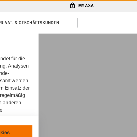
MY AXA
PRIVAT- & GESCHÄFTSKUNDEN
det für die
ung, Analysen
unde-
gesamt werden
m Einsatz der
 regelmäßig
on anderen
re
eit
chnisch
kies