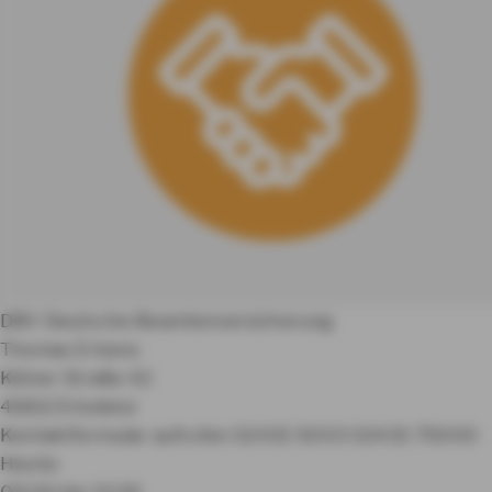
DBV Deutsche Beamtenversicherung
Thomas Erkens
Kölner Straße 42
41812 Erkelenz
Kontaktformular aufrufen
02431 5003
02431 75000
Heute:
09:00 bis 12:30