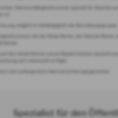
chter Dienstunfähigkeitsschutz speziell für Beamte au
rruf
herung möglich in Abhängigkeit der Besoldungsgruppe
igkeitsschutz mit der Relax Rente, der Klassik-Rente 
inierbar
auf den tatsächlichen neuen Bedarf (Option besteht au
amtung auf Lebenszeit erfolgt)
ion und umfangreiche Nachversicherungsgarantien
Spezialist für den Öffent