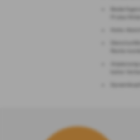
Bedarfsgere
Probe/Wide
Hohe Absic
Dienstunfäh
Rente komb
Anpassung 
keine Verbe
Dynamikopt