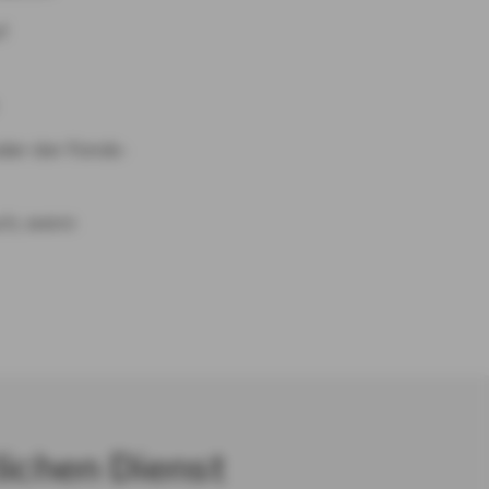
f
oder der Fonds-
ch, wenn
lichen Dienst