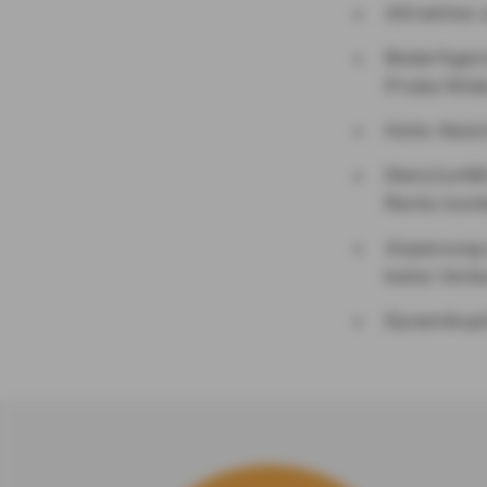
Attraktive 
Bedarfsgere
Probe/Wide
Hohe Absic
Dienstunfäh
Rente komb
Anpassung 
keine Verbe
Dynamikopt