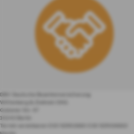
DBV Deutsche Beamtenversicherung
Wittenberg & Zielinski OHG
Gubener Str. 47
10243 Berlin
Termin vereinbaren
030 92901660
030 929016610
Heute: