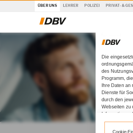
ÜBER UNS
LEHRER
POLIZEI
PRIVAT- & G
Die eingesetz
ordnungsgemäß
des Nutzungsve
Programm, die
Ihre Daten an
Dienste für S
durch den jewe
Webseiten zu 
Informationen 
DBV Deutsche Beamtenv
Durch den Klic
Cookie-Ei