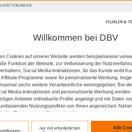
ESCHÄFTSKUNDEN
FILIALEN & 
Willkommen bei DBV
ten Cookies auf unserer Website werden beispielsweise verwen
e Funktion der Website, zur Verbesserung der Nutzererfahr
rhaltens, Social Media-Interaktionen, für das Kunde wirbt K
 Affiliate-Programme sowie für personalisierte Werbung. Ins
 maximal sechs weitere Verantwortliche weitergegeben. Bei de
ocial Media-Interaktionen und personalisierte Werbung werden
iligen Anbieter individuelle Profile angelegt und mit Daten v
umfassenden Nutzungsprofilen von Ihnen angereichert. Nähe
finden Sie in unseren
Datenschutzhinweisen
.
ersicherung Wittenber
k auf „Alle Cookies akzeptieren" stimmen Sie für alle nicht te
Alle Coo
nur mit erforderlichen
nstellungen