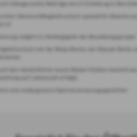
und risikogerechte Beiträge durch Einteilung in Berufs
chter Dienstunfähigkeitsschutz speziell für Beamte au
rruf
herung möglich in Abhängigkeit der Besoldungsgruppe
igkeitsschutz mit der Relax Rente, der Klassik-Rente 
inierbar
auf den tatsächlichen neuen Bedarf (Option besteht au
amtung auf Lebenszeit erfolgt)
ion und umfangreiche Nachversicherungsgarantien