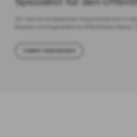
Spezialist für den Öffent
Wir sind Ihr kompetenter Ansprechpartner in all
Beamte und Angestellte im Öffentlichen Dienst. 
TER­MIN VER­EIN­BA­REN