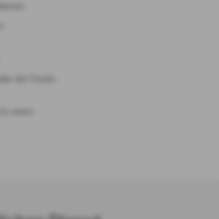
klassen
f
oder der Fonds-
ch, wenn