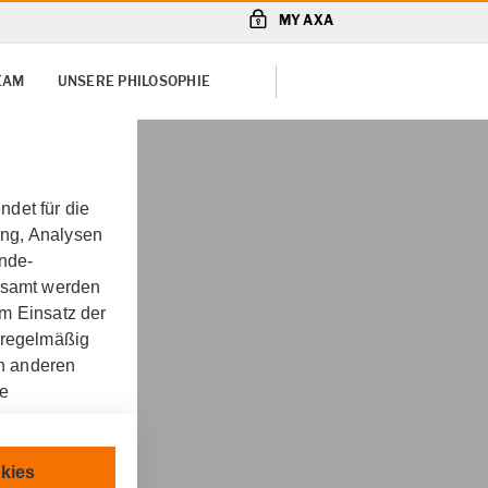
MY AXA
TEAM
UNSERE PHILOSOPHIE
det für die
ung, Analysen
unde-
gesamt werden
m Einsatz der
 regelmäßig
on anderen
re
g & Zielinski OHG in
chnisch
kies