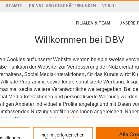
BEAMTE
PRIVAT- UND GESCHÄFTSKUNDEN
VER.DI
FILIALEN & TEAM
UNSERE P
Willkommen bei DBV
ersicherung Andreas S
phie
ten Cookies auf unserer Website werden beispielsweise verwen
e Funktion der Website, zur Verbesserung der Nutzererfahr
rhaltens, Social Media-Interaktionen, für das Kunde wirbt K
 Affiliate-Programme sowie für personalisierte Werbung. Ins
 maximal sechs weitere Verantwortliche weitergegeben. Bei de
nsere Philosophie ist einfac
ocial Media-Interaktionen und personalisierte Werbung werden
iligen Anbieter individuelle Profile angelegt und mit Daten v
Wir sind jederzeit für Sie da – so viel ist sicher!
umfassenden Nutzungsprofilen von Ihnen angereichert. Nähe
finden Sie in unseren
Datenschutzhinweisen
.
k auf „Alle Cookies akzeptieren" stimmen Sie für alle nicht te
Alle Coo
nur mit erforderlichen
utsche Beamtenversicherung Andreas Schütte in Me
nstellungen