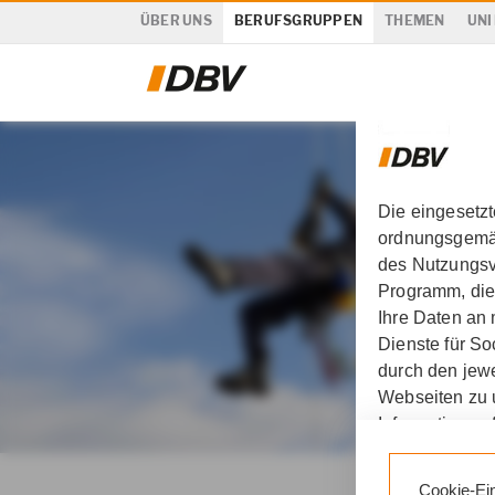
ÜBER UNS
BERUFSGRUPPEN
THEMEN
UNI
Die eingesetz
ordnungsgemäß
des Nutzungsve
Programm, die
Ihre Daten an
Dienste für S
durch den jewe
Webseiten zu 
Informationen 
DBV Axel Schurath in H
Durch den Klic
Cookie-Ei