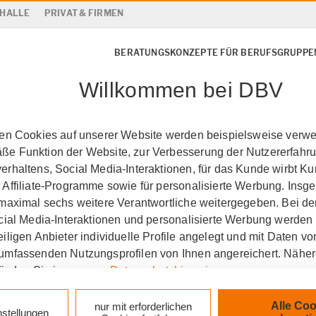
 HALLE
PRIVAT & FIRMEN
BERATUNGSKONZEPTE FÜR BERUFSGRUPPE
Willkommen bei DBV
ten Cookies auf unserer Website werden beispielsweise verwen
e Funktion der Website, zur Verbesserung der Nutzererfahr
rhaltens, Social Media-Interaktionen, für das Kunde wirbt K
 Affiliate-Programme sowie für personalisierte Werbung. Ins
 maximal sechs weitere Verantwortliche weitergegeben. Bei de
ocial Media-Interaktionen und personalisierte Werbung werden
iligen Anbieter individuelle Profile angelegt und mit Daten v
umfassenden Nutzungsprofilen von Ihnen angereichert. Nähe
finden Sie in unseren
Datenschutzhinweisen
.
alle
Privat- und Diensth
k auf „Alle Cookies akzeptieren" stimmen Sie für alle nicht te
Alle Coo
nur mit erforderlichen
nstellungen