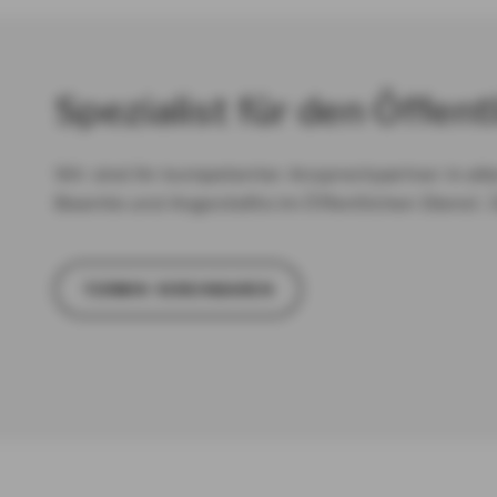
Spezialist für den Öffent
Wir sind Ihr kompetenter Ansprechpartner in all
Beamte und Angestellte im Öffentlichen Dienst. 
TER­MIN VER­EIN­BA­REN