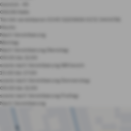
Geiststr. 49
06108 Halle
Termin vereinbaren
0345 5220606
0172 3404781
Heute:
Nach Vereinbarung
Montag:
Nach Vereinbarung
Dienstag:
09:00 bis 11:00
sowie nach Vereinbarung
Mittwoch:
15:00 bis 17:00
sowie nach Vereinbarung
Donnerstag:
09:00 bis 11:00
sowie nach Vereinbarung
Freitag:
Nach Vereinbarung