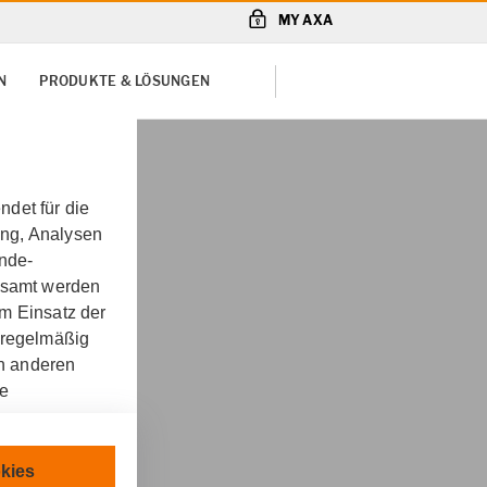
MY AXA
N
PRODUKTE & LÖSUNGEN
det für die
ung, Analysen
unde-
gesamt werden
m Einsatz der
 regelmäßig
on anderen
re
aftpflichtversicherung
chnisch
kies