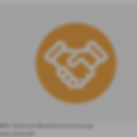
DBV Deutsche Beamtenversicherung
Axel Schurath