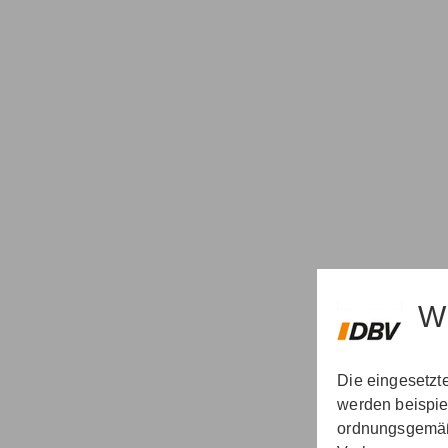
W
Die eingesetzt
werden beispie
ordnungsgemäß