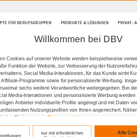
PTE FÜR BERUFSGRUPPEN
PRODUKTE & LÖSUNGEN
PRIVAT-
Willkommen bei DBV
ten Cookies auf unserer Website werden beispielsweise verwen
e Funktion der Website, zur Verbesserung der Nutzererfahr
rhaltens, Social Media-Interaktionen, für das Kunde wirbt K
 Affiliate-Programme sowie für personalisierte Werbung. Ins
 maximal sechs weitere Verantwortliche weitergegeben. Bei de
ocial Media-Interaktionen und personalisierte Werbung werden
iligen Anbieter individuelle Profile angelegt und mit Daten v
umfassenden Nutzungsprofilen von Ihnen angereichert. Nähe
finden Sie in unseren
Datenschutzhinweisen
.
k auf „Alle Cookies akzeptieren" stimmen Sie für alle nicht te
Alle Coo
nur mit erforderlichen
nstellungen