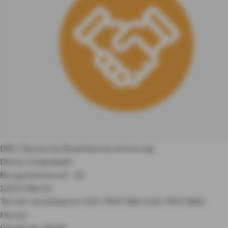
DBV Deutsche Beamtenversicherung
Denis Lindenblatt
Burgemeisterstr. 32
12103 Berlin
Termin vereinbaren
030 7947380
030 79473811
Heute:
09:00 bis 18:00