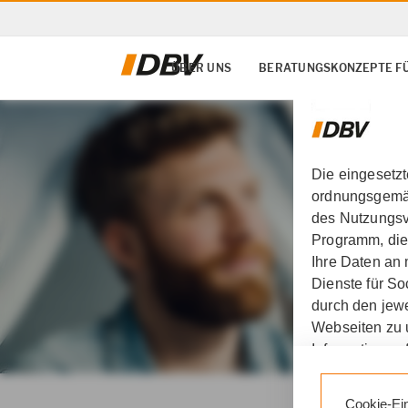
ÜBER UNS
BERATUNGSKONZEPTE F
Die eingesetz
ordnungsgemäß
des Nutzungsve
Programm, die
Ihre Daten an
Dienste für S
durch den jewe
Webseiten zu 
Informationen 
DBV Denis Lindenblatt i
Durch den Klic
Cookie-Ei