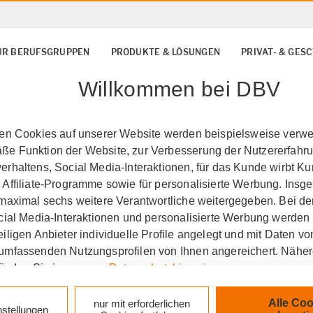
ÜR BERUFSGRUPPEN
PRODUKTE & LÖSUNGEN
PRIVAT- & GE
Willkommen bei DBV
ten Cookies auf unserer Website werden beispielsweise verwen
e Funktion der Website, zur Verbesserung der Nutzererfahr
rhaltens, Social Media-Interaktionen, für das Kunde wirbt K
 Affiliate-Programme sowie für personalisierte Werbung. Ins
 maximal sechs weitere Verantwortliche weitergegeben. Bei de
ocial Media-Interaktionen und personalisierte Werbung werden
iligen Anbieter individuelle Profile angelegt und mit Daten v
umfassenden Nutzungsprofilen von Ihnen angereichert. Nähe
finden Sie in unseren
Datenschutzhinweisen
.
n Berlin
Dienstunfähigk
k auf „Alle Cookies akzeptieren" stimmen Sie für alle nicht te
Alle Coo
nur mit erforderlichen
nstellungen