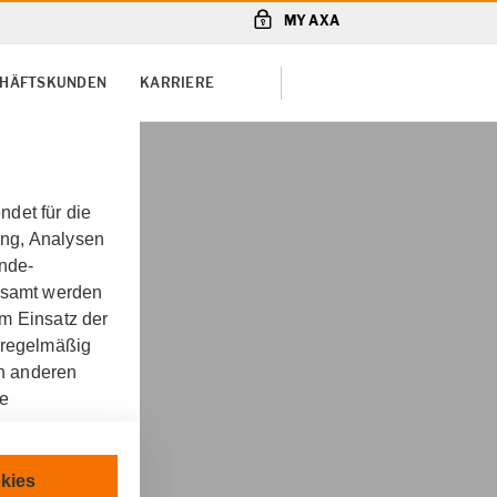
MY AXA
SCHÄFTSKUNDEN
KARRIERE
det für die
ung, Analysen
unde-
gesamt werden
m Einsatz der
 regelmäßig
on anderen
re
eit
chnisch
kies