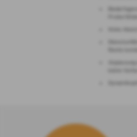
Bedarfsgere
Probe/Wide
Hohe Absic
Dienstunfäh
Rente komb
Anpassung 
keine Verbe
Dynamikopt