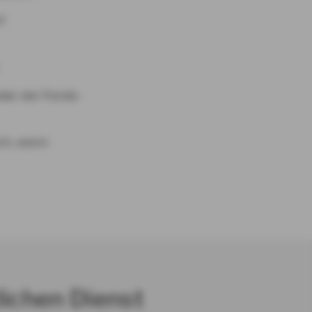
f
oder der Fonds-
ch, wenn
lichen Dienst