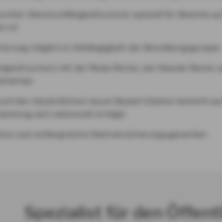
chter Dienstunfähigkeitsschutz speziell für Beamte au
rruf
herung möglich in Abhängigkeit der Besoldungsgruppe
igkeitsschutz mit der Relax Rente, der Klassik-Rente 
inierbar
auf den tatsächlichen neuen Bedarf (Option besteht au
amtung auf Lebenszeit erfolgt)
ion und umfangreiche Nachversicherungsgarantien
Spezialist für den Öffent