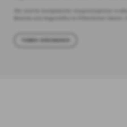
Wir sind Ihr kompetenter Ansprechpartner in all
Beamte und Angestellte im Öffentlichen Dienst. 
TER­MIN VER­EIN­BA­REN