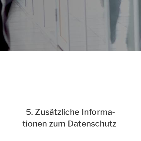
Datenschutz & Cookies
Hinweise
zum Datenschutz und Cookie-
Einstellungen
5. Zu­sätz­li­che In­for­ma­
tio­nen zum Da­ten­schutz ​