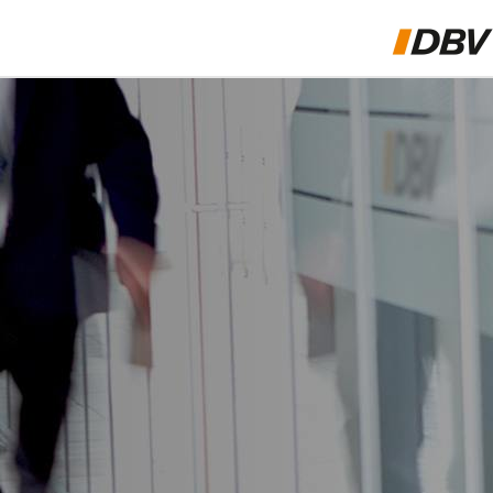
ÜBER UNS
FIT4REF
LEHRER & REFERENDARE
BERATUNGSKONZEPTE FÜR BERUFSGRUPPEN
PRIVAT- & GESCHÄFTSKUNDEN