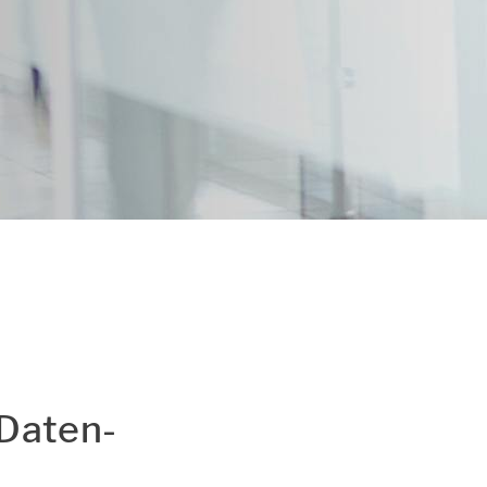
utz und Cookie-
 Da­ten­