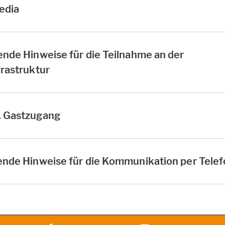
edia
nde Hinweise für die Teilnahme an der
rastruktur
A Gastzugang
ende Hinweise für die Kommunikation per Tele
heit
Instagram
Instagram
LinkedIn
Xing
Facebook
Vertr