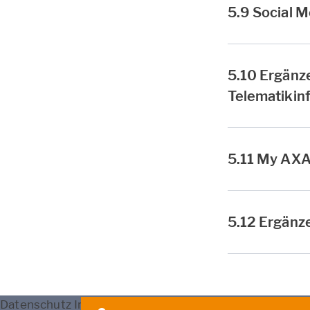
5.9 Social M
5.10 Ergänze
Telematikinf
5.11 My AX
5.12 Ergänz
Datenschutz
Impressum
Nutzung
Erstinfo
Barrierefrei