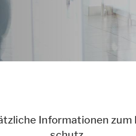
s
Hinweise zum Datensch
ätz­li­che In­for­ma­tio­nen zum
schutz ​