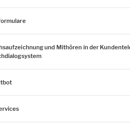
formulare
hsaufzeichnung und Mithören in der Kundentel
chdialogsystem
tbot
ervices