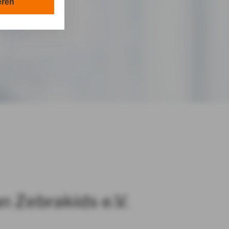
en in Ihrem
eren
tionen gemäß §
en Zwecken in
lle technisch
s-Cookies, ab.
die
 & Rose GmbH in
von Ihnen
de an Zebrakids e.V.
 Zebrakids e.V.