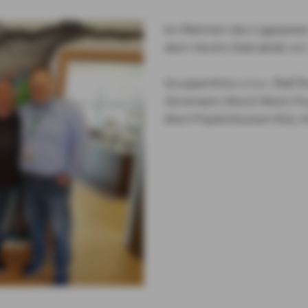
Im Rahmen des Ligaspiels
dem Verein Zebrakids e.V
Gruppenfoto v.l.n.r. Ral
Jünemann (Nord-West-Feu
(Karl Püplichhuisen KG), 