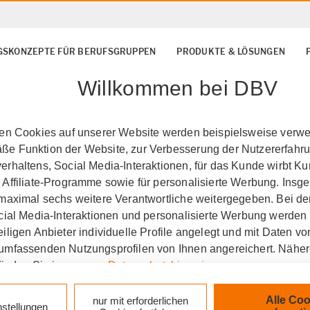
SKONZEPTE FÜR BERUFSGRUPPEN
PRODUKTE & LÖSUNGEN
Willkommen bei DBV
ten Cookies auf unserer Website werden beispielsweise verwen
e Funktion der Website, zur Verbesserung der Nutzererfahr
rhaltens, Social Media-Interaktionen, für das Kunde wirbt K
 Affiliate-Programme sowie für personalisierte Werbung. Ins
 maximal sechs weitere Verantwortliche weitergegeben. Bei de
ocial Media-Interaktionen und personalisierte Werbung werden
iligen Anbieter individuelle Profile angelegt und mit Daten v
umfassenden Nutzungsprofilen von Ihnen angereichert. Nähe
finden Sie in unseren
Datenschutzhinweisen
.
k auf „Alle Cookies akzeptieren" stimmen Sie für alle nicht te
Alle Coo
nur mit erforderlichen
nstellungen