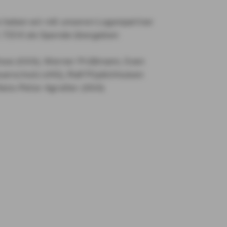
 haben wir mit unseren Logenpartner
. 715 € als Spende übergeben
f Rose (AXA), Werner Prüßmann, Sven
erschutz oHG), Ralf Püplichhuisen
Hans-Peter Agreiter (AXA)