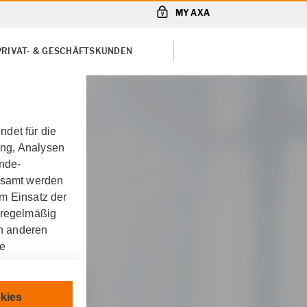
MY AXA
PRIVAT- & GESCHÄFTSKUNDEN
det für die
ung, Analysen
unde-
gesamt werden
m Einsatz der
 regelmäßig
on anderen
re
chnisch
kies