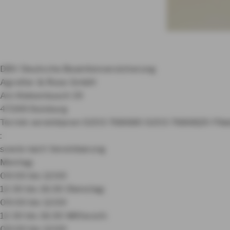
DBV Deutsche Beamtenversicherung
Agreiter & Rose GmbH
Am Kiekenbusch 19
47269 Duisburg
Termin vereinbaren
0203 768680
0203 7686820
Fili
:
sowie nach Vereinbarung
Montag:
09:00 bis 12:00
12:30 bis 16:30
Dienstag:
09:00 bis 12:00
12:30 bis 16:30
Mittwoch:
09:00 bis 12:00