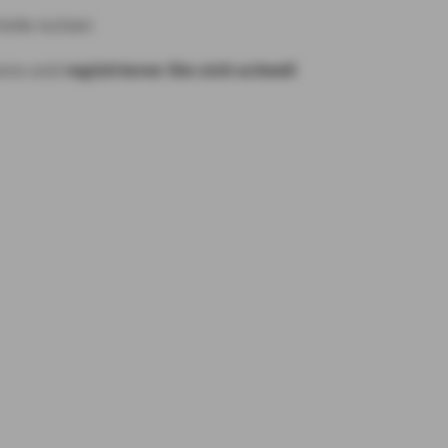
eile nutzen
hone und
registrieren Sie sich schnell