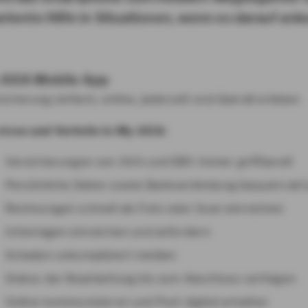
tente Hilfe in Situationen, wenn es darauf an
 AXA Mobile App
icherung einfach, online, jederzeit und überall erleben
vices und Vorteile in My AXA:
Versicherungen von AXA und DBV immer griffbereit
Persönliche Daten sowie Bankverbindung bequem aktu
Rechnungen schnell als Foto oder Scan einreichen
Unterlagen einreichen und anfordern
Schaden unkompliziert melden
Status der Bearbeitung bis zum Abschluss verfolgen
Online kommunizieren und Post digital erhalten