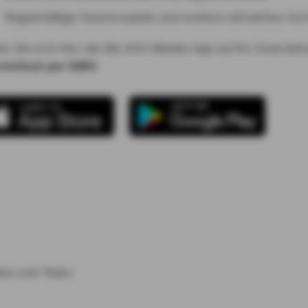
Regelmäßige Gewinnspiele und weitere attraktive Vort
en Sie sich hier die My AXA Mobile App auf Ihr Smartp
 einfach per SMS
:
alen und Team