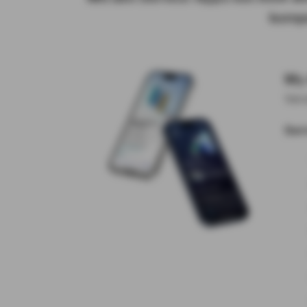
kompe
My
Vers
Ser