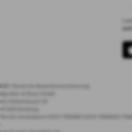
Lad
und
DBV Deutsche Beamtenversicherung
Agreiter & Rose GmbH
Am Kiekenbusch 19
47269 Duisburg
Termin vereinbaren
0203 768680
0203 7686820
Fili
:
sowie nach Vereinbarung