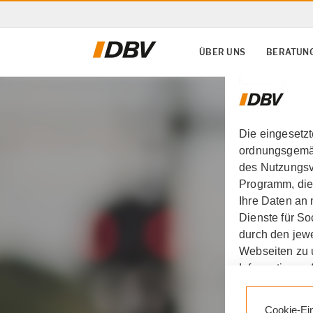
ÜBER UNS
BERATUNG
Die eingesetz
ordnungsgemäß
des Nutzungsve
Programm, die
Ihre Daten an
Dienste für S
durch den jewe
Webseiten zu 
Informationen 
Durch den Klic
Cookie-Ei