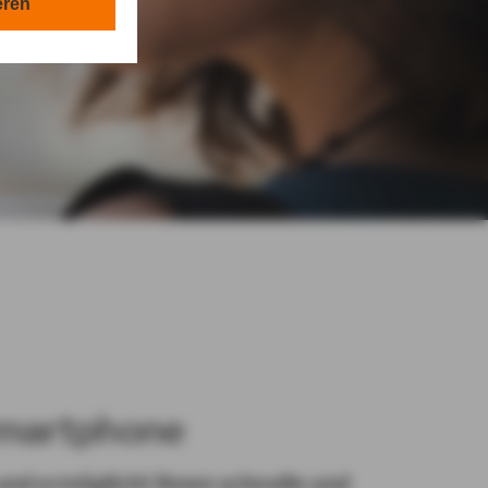
en in Ihrem
eren
tionen gemäß §
en Zwecken in
lle technisch
s-Cookies, ab.
die
 & Rose GmbH in
von Ihnen
Smartphone
nd ermöglicht Ihnen schnelle und