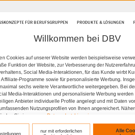
SKONZEPTE FÜR BERUFSGRUPPEN
PRODUKTE & LÖSUNGEN
Willkommen bei DBV
ten Cookies auf unserer Website werden beispielsweise verwen
e Funktion der Website, zur Verbesserung der Nutzererfahr
rhaltens, Social Media-Interaktionen, für das Kunde wirbt K
 Affiliate-Programme sowie für personalisierte Werbung. Ins
 maximal sechs weitere Verantwortliche weitergegeben. Bei de
ocial Media-Interaktionen und personalisierte Werbung werden
iligen Anbieter individuelle Profile angelegt und mit Daten v
umfassenden Nutzungsprofilen von Ihnen angereichert. Nähe
finden Sie in unseren
Datenschutzhinweisen
.
k auf „Alle Cookies akzeptieren" stimmen Sie für alle nicht te
Alle Coo
nur mit erforderlichen
nstellungen