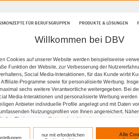
SKONZEPTE FÜR BERUFSGRUPPEN
PRODUKTE & LÖSUNGEN
Willkommen bei DBV
ten Cookies auf unserer Website werden beispielsweise verwen
e Funktion der Website, zur Verbesserung der Nutzererfahr
rhaltens, Social Media-Interaktionen, für das Kunde wirbt K
 Affiliate-Programme sowie für personalisierte Werbung. Ins
 maximal sechs weitere Verantwortliche weitergegeben. Bei de
ocial Media-Interaktionen und personalisierte Werbung werden
iligen Anbieter individuelle Profile angelegt und mit Daten v
umfassenden Nutzungsprofilen von Ihnen angereichert. Nähe
finden Sie in unseren
Datenschutzhinweisen
.
k auf „Alle Cookies akzeptieren" stimmen Sie für alle nicht te
Alle Coo
nur mit erforderlichen
nstellungen