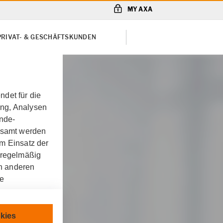
MY AXA
PRIVAT- & GESCHÄFTSKUNDEN
det für die
ung, Analysen
unde-
gesamt werden
m Einsatz der
 regelmäßig
on anderen
re
chnisch
kies