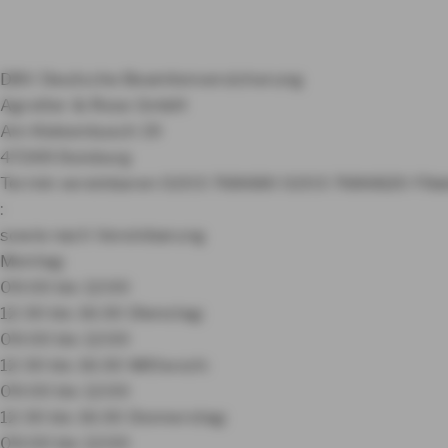
DBV Deutsche Beamtenversicherung
Agreiter & Rose GmbH
Am Kiekenbusch 19
47269 Duisburg
Termin vereinbaren
0203 768680
0203 7686820
Fili
:
sowie nach Vereinbarung
Montag:
09:00 bis 12:00
12:30 bis 16:30
Dienstag:
09:00 bis 12:00
12:30 bis 16:30
Mittwoch:
09:00 bis 12:00
12:30 bis 16:30
Donnerstag:
09:00 bis 12:00