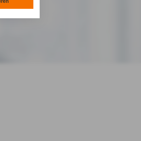
en in Ihrem
eren
tionen gemäß §
en Zwecken in
lle technisch
s-Cookies, ab.
die
 & Rose GmbH in
von Ihnen