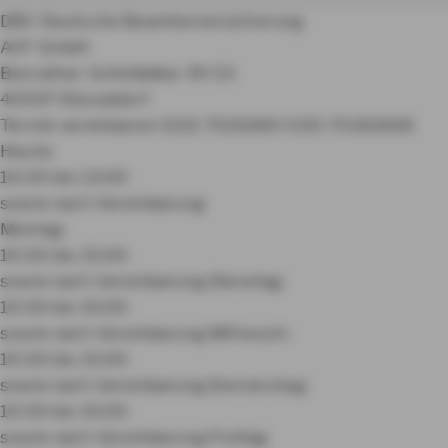
DBV Deutsche Beamtenversicherung
AVF GmbH
Benrather Schloßallee 49-53
40597 Düsseldorf
Termin vereinbaren
0211 7026260
0211 70262626
Heute:
10:00 bis 13:00
sowie nach Vereinbarung
Montag:
10:00 bis 15:00
sowie nach Vereinbarung
Dienstag:
10:00 bis 15:00
sowie nach Vereinbarung
Mittwoch:
10:00 bis 15:00
sowie nach Vereinbarung
Donnerstag:
10:00 bis 15:00
sowie nach Vereinbarung
Freitag: