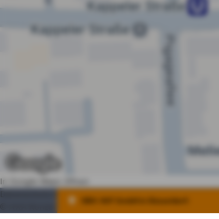
In Google Maps öffnen
Datenschutz
Impressum
Nutzung
Erstinfo
Barrierefrei
DBV AVF GmbH in Düsseldorf:
© AXA Konzern AG, Köln. Alle Rechte vorbehalten.