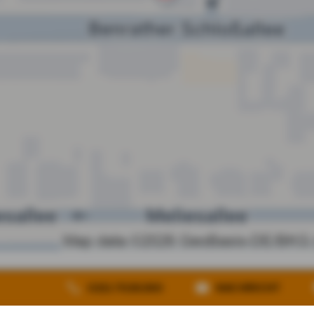
heit
Vertrag widerrufen
0211 7026260
NACHRICHT