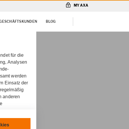
MY AXA
& GESCHÄFTSKUNDEN
BLOG
det für die
ung, Analysen
unde-
gesamt werden
m Einsatz der
 regelmäßig
on anderen
re
rung für
chnisch
kies