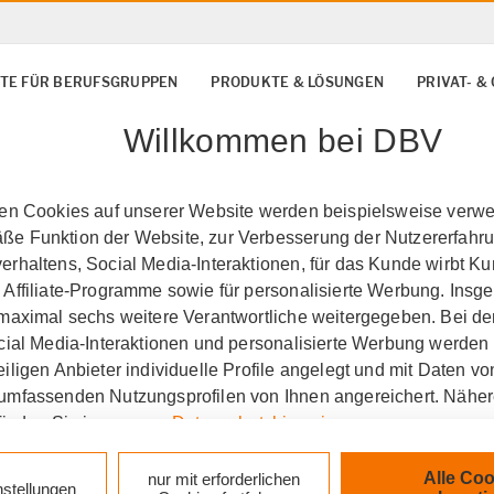
TE FÜR BERUFSGRUPPEN
PRODUKTE & LÖSUNGEN
PRIVAT- 
Willkommen bei DBV
ten Cookies auf unserer Website werden beispielsweise verwen
e Funktion der Website, zur Verbesserung der Nutzererfahr
rhaltens, Social Media-Interaktionen, für das Kunde wirbt K
 Affiliate-Programme sowie für personalisierte Werbung. Ins
 maximal sechs weitere Verantwortliche weitergegeben. Bei de
ocial Media-Interaktionen und personalisierte Werbung werden
iligen Anbieter individuelle Profile angelegt und mit Daten v
umfassenden Nutzungsprofilen von Ihnen angereichert. Nähe
finden Sie in unseren
Datenschutzhinweisen
.
eldorf
Krankenversiche
k auf „Alle Cookies akzeptieren" stimmen Sie für alle nicht te
Alle Coo
nur mit erforderlichen
nstellungen