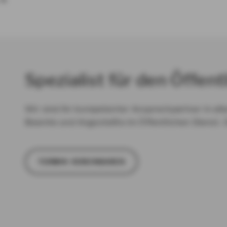
Spezialist für den Öffent
Wir sind Ihr kompetenter Ansprechpartner in all
Beamte und Angestellte im Öffentlichen Dienst. 
TER­MIN VER­EIN­BA­REN