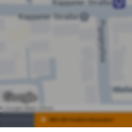
In Google Maps öffnen
Datenschutz
Impressum
Nutzung
Erstinfo
Barrierefrei
DBV AVF GmbH in Düsseldorf:
© AXA Konzern AG, Köln. Alle Rechte vorbehalten.