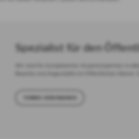
Spezialist für den Öffent
Wir sind Ihr kompetenter Ansprechpartner in all
Beamte und Angestellte im Öffentlichen Dienst. 
TER­MIN VER­EIN­BA­REN