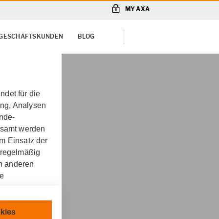
MY AXA
& GESCHÄFTSKUNDEN
BLOG
det für die
ung, Analysen
unde-
gesamt werden
m Einsatz der
 regelmäßig
on anderen
re
chnisch
kies