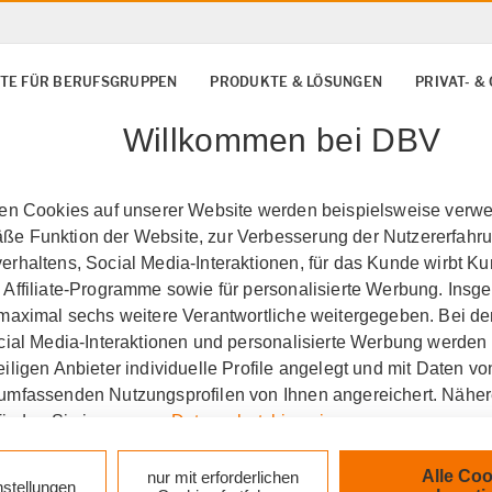
TE FÜR BERUFSGRUPPEN
PRODUKTE & LÖSUNGEN
PRIVAT- 
Willkommen bei DBV
ten Cookies auf unserer Website werden beispielsweise verwen
e Funktion der Website, zur Verbesserung der Nutzererfahr
rhaltens, Social Media-Interaktionen, für das Kunde wirbt K
 Affiliate-Programme sowie für personalisierte Werbung. Ins
 maximal sechs weitere Verantwortliche weitergegeben. Bei de
ocial Media-Interaktionen und personalisierte Werbung werden
iligen Anbieter individuelle Profile angelegt und mit Daten v
umfassenden Nutzungsprofilen von Ihnen angereichert. Nähe
finden Sie in unseren
Datenschutzhinweisen
.
eldorf
Privat- und
k auf „Alle Cookies akzeptieren" stimmen Sie für alle nicht te
Alle Coo
nur mit erforderlichen
nstellungen