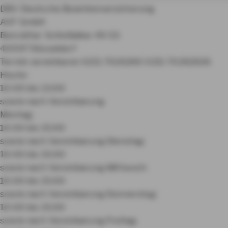
DBV Deutsche Beamtenversicherung
AVF GmbH
Benrather Schloßallee 49-53
40597 Düsseldorf
Termin vereinbaren
0211 7026260
0211 70262626
Heute:
10:00 bis 13:00
sowie nach Vereinbarung
Montag:
10:00 bis 15:00
sowie nach Vereinbarung
Dienstag:
10:00 bis 15:00
sowie nach Vereinbarung
Mittwoch:
10:00 bis 15:00
sowie nach Vereinbarung
Donnerstag:
10:00 bis 15:00
sowie nach Vereinbarung
Freitag: