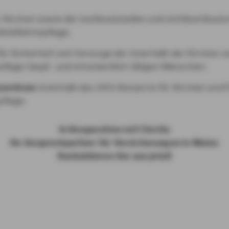
 Kirchen sowie der konfessionellen und nichtkonfessio
Wohlfahrtspflege.
ür Sicherheit und Vorsorge der innerhalb der Kirchen u
pflege haupt- und ehrenamtlich tätigen Menschen.
zentrum
innerhalb des AXA Konzerns für Kirchen und F
pflege.
In Kooperation mit Clerita
Ihr Ansprechpartner für Versicherungen in Mainz
Kontaktieren Sie uns jetzt!