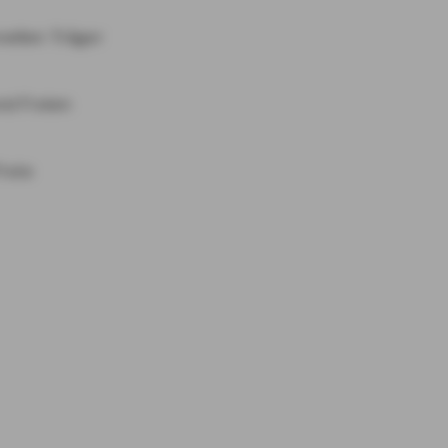
nellen Träger
nd Freien
reie