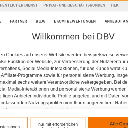
FENTLICHER DIENST
PRIVAT- UND GESCHÄFTSKUNDEN
HEK
E
PARTNER
BLOG
EKOMI BEWERTUNGEN
ANGEBOT A
Willkommen bei DBV
ten Cookies auf unserer Website werden beispielsweise verwen
e Funktion der Website, zur Verbesserung der Nutzererfahr
rhaltens, Social Media-Interaktionen, für das Kunde wirbt K
 Affiliate-Programme sowie für personalisierte Werbung. Ins
 maximal sechs weitere Verantwortliche weitergegeben. Bei de
höttle GbR in Mainz
Cle
ocial Media-Interaktionen und personalisierte Werbung werden
iligen Anbieter individuelle Profile angelegt und mit Daten v
umfassenden Nutzungsprofilen von Ihnen angereichert. Nähe
finden Sie in unseren
Datenschutzhinweisen
.
d soziales Engagement groß 
k auf „Alle Cookies akzeptieren" stimmen Sie für alle nicht te
Alle Coo
nur mit erforderlichen
nstellungen