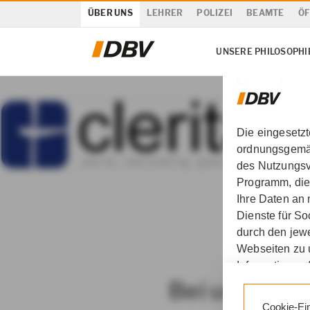
ÜBER UNS
LEHRER
POLIZEI
BEAMTE
ÖF
UNSERE PHILOSOPHI
Die eingesetz
ordnungsgemäß
des Nutzungsve
Programm, die
Ihre Daten an
DBV Gebauer-Möller-Sc
Dienste für S
durch den jewe
Webseiten zu 
Informationen 
Bei uns wir
Durch den Klic
Cookie-Ei