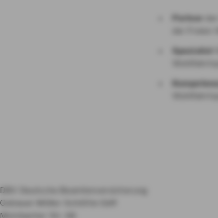
Partner
der
der Freien 
Spezialist
f
Wohlfahrts
Kompetenz
Wohlfahrts
DBV Deutsche Beamtenversicherung
Gebauer-Möller-Schöttle GbR
Mombacher Str. 68