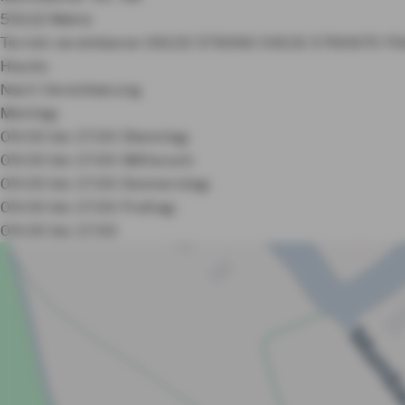
55122 Mainz
Termin vereinbaren
06131 576060
06131 5760670
Fi
Heute:
Nach Vereinbarung
Montag:
09:00 bis 17:00
Dienstag:
09:00 bis 17:00
Mittwoch:
09:00 bis 17:00
Donnerstag:
09:00 bis 17:00
Freitag:
09:00 bis 17:00