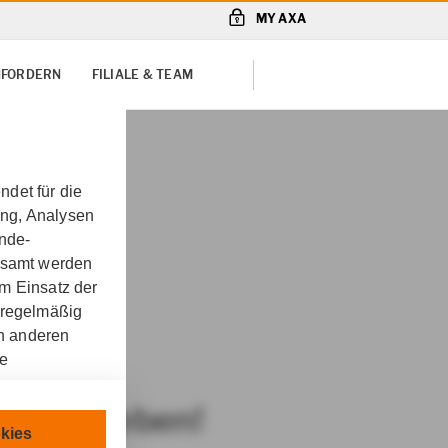
MY AXA
NFORDERN
FILIALE & TEAM
det für die
ung, Analysen
unde-
gesamt werden
m Einsatz der
rita
 regelmäßig
on anderen
re
geschrieben!
chnisch
kies