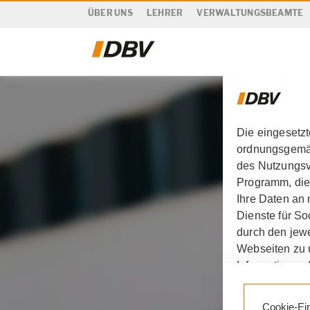
ÜBER UNS
LEHRER
VERWALTUNGSBEAMTE
Die eingesetz
ordnungsgemäß
des Nutzungsve
Programm, die
Ihre Daten an
Dienste für S
durch den jewe
Webseiten zu 
Informationen 
Durch den Klic
Cookie-Ei