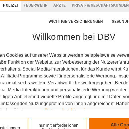
POLIZEI
FEUERWEHR
ÄRZTE
PRIVAT- & GESCHÄFTSKUNDEN
WICHTIGE VERSICHERUNGEN
GESUNDH
Willkommen bei DBV
ten Cookies auf unserer Website werden beispielsweise verwen
e Funktion der Website, zur Verbesserung der Nutzererfahr
rhaltens, Social Media-Interaktionen, für das Kunde wirbt K
 Affiliate-Programme sowie für personalisierte Werbung. Ins
 maximal sechs weitere Verantwortliche weitergegeben. Bei de
ocial Media-Interaktionen und personalisierte Werbung werden
iligen Anbieter individuelle Profile angelegt und mit Daten v
umfassenden Nutzungsprofilen von Ihnen angereichert. Nähe
finden Sie in unseren
Datenschutzhinweisen
.
k auf „Alle Cookies akzeptieren" stimmen Sie für alle nicht te
Alle Coo
nur mit erforderlichen
nstellungen