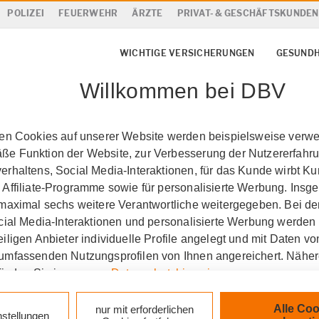
POLIZEI
FEUERWEHR
ÄRZTE
PRIVAT- & GESCHÄFTSKUNDEN
WICHTIGE VERSICHERUNGEN
GESUNDH
Willkommen bei DBV
ten Cookies auf unserer Website werden beispielsweise verwen
e Funktion der Website, zur Verbesserung der Nutzererfahr
rhaltens, Social Media-Interaktionen, für das Kunde wirbt K
 Affiliate-Programme sowie für personalisierte Werbung. Ins
 maximal sechs weitere Verantwortliche weitergegeben. Bei de
ocial Media-Interaktionen und personalisierte Werbung werden
iligen Anbieter individuelle Profile angelegt und mit Daten v
umfassenden Nutzungsprofilen von Ihnen angereichert. Nähe
finden Sie in unseren
Datenschutzhinweisen
.
k auf „Alle Cookies akzeptieren" stimmen Sie für alle nicht te
Alle Coo
nur mit erforderlichen
nstellungen