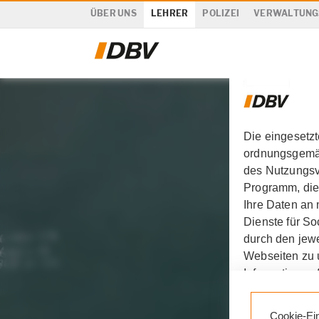
ÜBER UNS
LEHRER
POLIZEI
VERWALTUNG
Die eingesetz
ordnungsgemäß
des Nutzungsve
Programm, die
Ihre Daten an
Dienste für S
durch den jewe
Webseiten zu 
Informationen 
Durch den Klic
Cookie-Ei