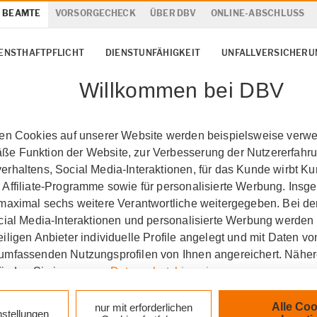
BEAMTE
VORSORGECHECK
ÜBER DBV
ONLINE-ABSCHLUSS
ENSTHAFTPFLICHT
DIENSTUNFÄHIGKEIT
UNFALLVERSICHERU
Willkommen bei DBV
ten Cookies auf unserer Website werden beispielsweise verwen
e Funktion der Website, zur Verbesserung der Nutzererfahr
rhaltens, Social Media-Interaktionen, für das Kunde wirbt K
 Affiliate-Programme sowie für personalisierte Werbung. Ins
 maximal sechs weitere Verantwortliche weitergegeben. Bei de
ocial Media-Interaktionen und personalisierte Werbung werden
iligen Anbieter individuelle Profile angelegt und mit Daten v
umfassenden Nutzungsprofilen von Ihnen angereichert. Nähe
finden Sie in unseren
Datenschutzhinweisen
.
k auf „Alle Cookies akzeptieren" stimmen Sie für alle nicht te
Alle Coo
nur mit erforderlichen
nstellungen