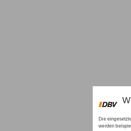
W
Die eingesetzt
werden beispie