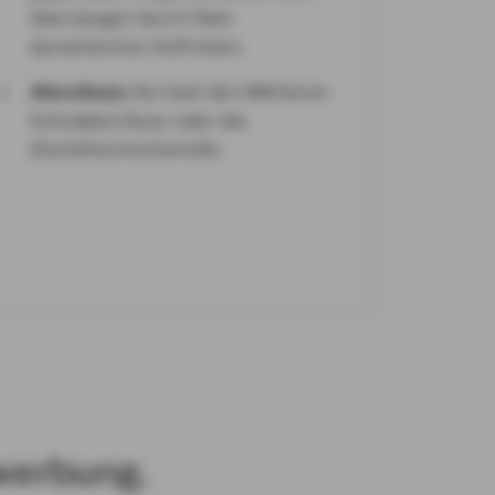
überzeugst durch Dein
dynamisches Auftreten.
Abschluss:
Du hast den Mittleren
Schulabschluss oder die
(Fach)Hochschulreife.
ewerbung.