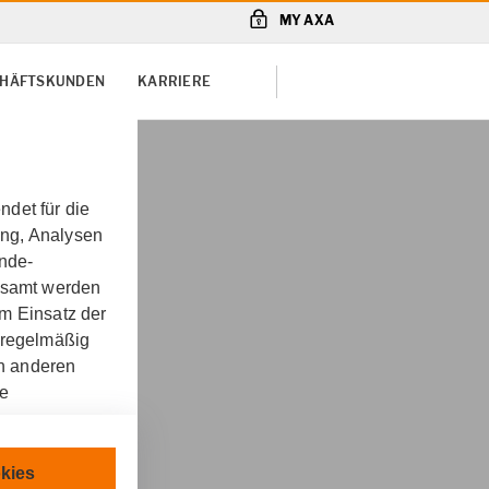
MY AXA
SCHÄFTSKUNDEN
KARRIERE
det für die
ung, Analysen
unde-
gesamt werden
m Einsatz der
 regelmäßig
on anderen
re
Schön oHG in
chnisch
kies