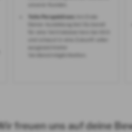
unserer Kunden.
Tolle Perspektiven:
Am Ende
Deiner Ausbildung bist Du bereit
für eine Vertriebskarriere bei AXA
und schaust in eine Zukunft voller
ausgezeichneter
Verdienstmöglichkeiten.
Wir freuen uns auf deine B