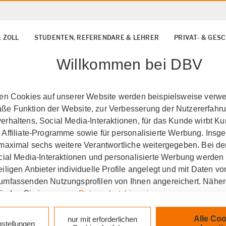
& ZOLL
STUDENTEN, REFERENDARE & LEHRER
PRIVAT- & GE
Willkommen bei DBV
ten Cookies auf unserer Website werden beispielsweise verwen
e Funktion der Website, zur Verbesserung der Nutzererfahr
rhaltens, Social Media-Interaktionen, für das Kunde wirbt K
 Affiliate-Programme sowie für personalisierte Werbung. Ins
 maximal sechs weitere Verantwortliche weitergegeben. Bei de
ocial Media-Interaktionen und personalisierte Werbung werden
iligen Anbieter individuelle Profile angelegt und mit Daten v
umfassenden Nutzungsprofilen von Ihnen angereichert. Nähe
finden Sie in unseren
Datenschutzhinweisen
.
ersicherung Müller & 
k auf „Alle Cookies akzeptieren" stimmen Sie für alle nicht te
Alle Coo
nur mit erforderlichen
nstellungen