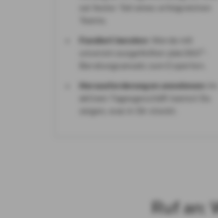
sei fester Teil eines erfolgreichen
Teams.
Fundiert beraten
: Werde mit
unserem ausgefeilten plan360°-
Beratungsansatz zum Experten.
Herausforderungen annehmen:
Im
aktiven Tagesgeschäft kannst Du
zeigen, was in Dir steckt.
Ruf an: 