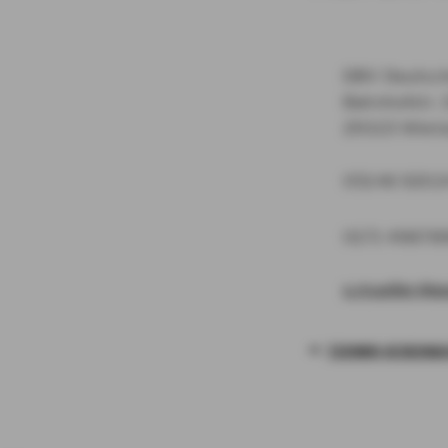
DBV Deutsch
Bahnhofstr. 
29323 Wiet
05146 9202
0171 49878
s.mueller@a
TERMIN VEREINB