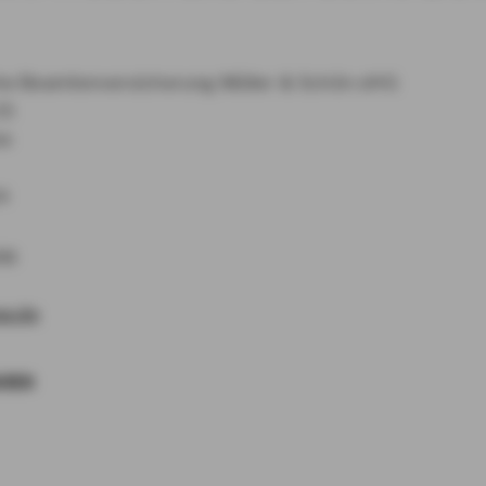
e Beamtenversicherung Müller & Schön oHG
15
ze
4
98
xa.de
AREN