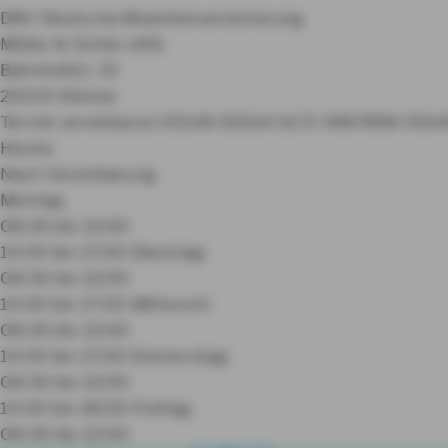
DBV Deutsche Beamtenversicherung
Müller & Schön oHG
Bahnhofstr. 15
29323 Wietze
Termin vereinbaren
05146 92024
0171 4987898
0514
Heute:
Nach Vereinbarung
Montag:
08:30 bis 12:00
14:00 bis 17:00
Dienstag:
08:30 bis 12:00
14:00 bis 17:00
Mittwoch:
08:30 bis 12:00
14:00 bis 17:00
Donnerstag:
08:30 bis 12:00
14:00 bis 18:00
Freitag:
08:30 bis 12:00