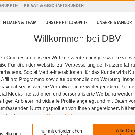
SGRUPPEN
PRIVAT- & GESCHÄFTSKUNDEN
FILIALEN & TEAM
UNSERE PHILOSOPHIE
UNSERE STANDORT
Willkommen bei DBV
mtenversicherung Wessel 
ten Cookies auf unserer Website werden beispielsweise verwen
e Funktion der Website, zur Verbesserung der Nutzererfahr
Nürnberg
rhaltens, Social Media-Interaktionen, für das Kunde wirbt K
 Affiliate-Programme sowie für personalisierte Werbung. Ins
 maximal sechs weitere Verantwortliche weitergegeben. Bei de
Wir versichern, was Ihnen wichtig ist.
ocial Media-Interaktionen und personalisierte Werbung werden
iligen Anbieter individuelle Profile angelegt und mit Daten v
umfassenden Nutzungsprofilen von Ihnen angereichert. Nähe
che
finden Sie in unseren
Datenschutzhinweisen
.
legen OHG in Nürnberg
k auf „Alle Cookies akzeptieren" stimmen Sie für alle nicht te
individuelle
Alle Coo
nur mit erforderlichen
nstellungen