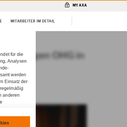
MY AXA
E
MITARBEITER IM DETAIL
& Kollegen OHG in
det für die
ung, Analysen
unde-
gesamt werden
m Einsatz der
 regelmäßig
on anderen
re
chnisch
kies