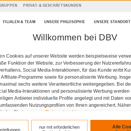
SGRUPPEN
PRIVAT- & GESCHÄFTSKUNDEN
FILIALEN & TEAM
UNSERE PHILOSOPHIE
UNSERE STANDORT
Willkommen bei DBV
mtenversicherung Wessel 
ten Cookies auf unserer Website werden beispielsweise verwen
e Funktion der Website, zur Verbesserung der Nutzererfahr
Nürnberg
rhaltens, Social Media-Interaktionen, für das Kunde wirbt K
 Affiliate-Programme sowie für personalisierte Werbung. Ins
 maximal sechs weitere Verantwortliche weitergegeben. Bei de
Wir versichern, was Ihnen wichtig ist.
ocial Media-Interaktionen und personalisierte Werbung werden
iligen Anbieter individuelle Profile angelegt und mit Daten v
umfassenden Nutzungsprofilen von Ihnen angereichert. Nähe
che
finden Sie in unseren
Datenschutzhinweisen
.
legen OHG in Nürnberg
k auf „Alle Cookies akzeptieren" stimmen Sie für alle nicht te
individuelle
Alle Coo
nur mit erforderlichen
nstellungen