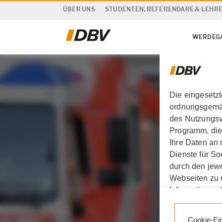
ÜBER UNS
STUDENTEN, REFERENDARE & LEHR
WERDEG
Die eingesetz
ordnungsgemäß
des Nutzungsve
Programm, die
Ihre Daten an
Dienste für S
durch den jewe
Webseiten zu 
Informationen 
Durch den Klic
Cookie-Ei