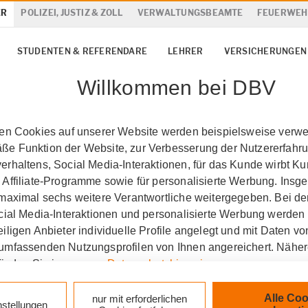
ER
POLIZEI, JUSTIZ & ZOLL
VERWALTUNGSBEAMTE
FEUERWEH
STUDENTEN & REFERENDARE
LEHRER
VERSICHERUNGEN 
Willkommen bei DBV
ten Cookies auf unserer Website werden beispielsweise verwen
e Funktion der Website, zur Verbesserung der Nutzererfahr
rhaltens, Social Media-Interaktionen, für das Kunde wirbt K
 Affiliate-Programme sowie für personalisierte Werbung. Ins
 maximal sechs weitere Verantwortliche weitergegeben. Bei de
ocial Media-Interaktionen und personalisierte Werbung werden
iligen Anbieter individuelle Profile angelegt und mit Daten v
umfassenden Nutzungsprofilen von Ihnen angereichert. Nähe
finden Sie in unseren
Datenschutzhinweisen
.
k auf „Alle Cookies akzeptieren" stimmen Sie für alle nicht te
Alle Coo
nur mit erforderlichen
nstellungen