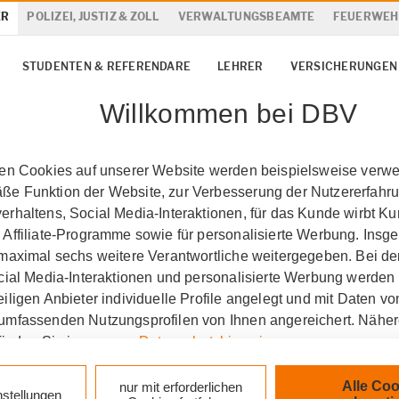
ER
POLIZEI, JUSTIZ & ZOLL
VERWALTUNGSBEAMTE
FEUERWEH
STUDENTEN & REFERENDARE
LEHRER
VERSICHERUNGEN 
Willkommen bei DBV
ten Cookies auf unserer Website werden beispielsweise verwen
e Funktion der Website, zur Verbesserung der Nutzererfahr
rhaltens, Social Media-Interaktionen, für das Kunde wirbt K
 Affiliate-Programme sowie für personalisierte Werbung. Ins
 maximal sechs weitere Verantwortliche weitergegeben. Bei de
ocial Media-Interaktionen und personalisierte Werbung werden
iligen Anbieter individuelle Profile angelegt und mit Daten v
umfassenden Nutzungsprofilen von Ihnen angereichert. Nähe
finden Sie in unseren
Datenschutzhinweisen
.
k auf „Alle Cookies akzeptieren" stimmen Sie für alle nicht te
Alle Coo
nur mit erforderlichen
nstellungen