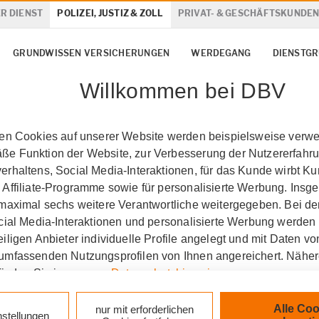
R DIENST
POLIZEI, JUSTIZ & ZOLL
PRIVAT- & GESCHÄFTSKUNDE
GRUNDWISSEN VERSICHERUNGEN
WERDEGANG
DIENSTG
Willkommen bei DBV
ten Cookies auf unserer Website werden beispielsweise verwen
e Funktion der Website, zur Verbesserung der Nutzererfahr
rhaltens, Social Media-Interaktionen, für das Kunde wirbt K
 Affiliate-Programme sowie für personalisierte Werbung. Ins
 maximal sechs weitere Verantwortliche weitergegeben. Bei de
ocial Media-Interaktionen und personalisierte Werbung werden
iligen Anbieter individuelle Profile angelegt und mit Daten v
umfassenden Nutzungsprofilen von Ihnen angereichert. Nähe
finden Sie in unseren
Datenschutzhinweisen
.
k auf „Alle Cookies akzeptieren" stimmen Sie für alle nicht te
Alle Coo
nur mit erforderlichen
nstellungen