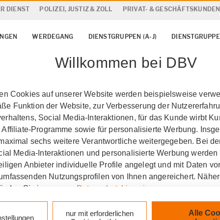
R DIENST
POLIZEI, JUSTIZ & ZOLL
PRIVAT- & GESCHÄFTSKUNDE
UNGEN
WERDEGANG
DIENSTGRUPPEN (A-J)
DIENSTGRUPPEN
Willkommen bei DBV
ten Cookies auf unserer Website werden beispielsweise verwen
e Funktion der Website, zur Verbesserung der Nutzererfahr
rhaltens, Social Media-Interaktionen, für das Kunde wirbt K
 Affiliate-Programme sowie für personalisierte Werbung. Ins
 maximal sechs weitere Verantwortliche weitergegeben. Bei de
ocial Media-Interaktionen und personalisierte Werbung werden
iligen Anbieter individuelle Profile angelegt und mit Daten v
umfassenden Nutzungsprofilen von Ihnen angereichert. Nähe
finden Sie in unseren
Datenschutzhinweisen
.
k auf „Alle Cookies akzeptieren" stimmen Sie für alle nicht te
Alle Coo
nur mit erforderlichen
nstellungen