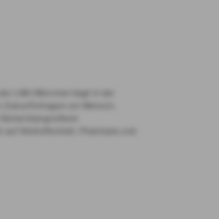
 der LMU München liegt in der
 Zukunftsfragen um Mensch,
 fächerübergreifend
t auf Weltoffenheit, Phantasie und