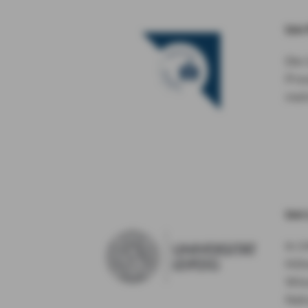
Uni
Die 
Preu
meh
Uni
In 1
Höhe
Wis
Nat