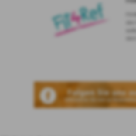
Fit
Fit
den
auß
dem