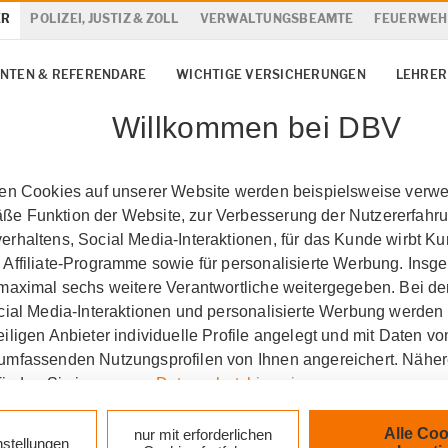
ER
POLIZEI, JUSTIZ & ZOLL
VERWALTUNGSBEAMTE
FEUERWEH
NTEN & REFERENDARE
WICHTIGE VERSICHERUNGEN
LEHRER
Willkommen bei DBV
ten Cookies auf unserer Website werden beispielsweise verwen
e Funktion der Website, zur Verbesserung der Nutzererfahr
rhaltens, Social Media-Interaktionen, für das Kunde wirbt K
 Affiliate-Programme sowie für personalisierte Werbung. Ins
 maximal sechs weitere Verantwortliche weitergegeben. Bei de
ocial Media-Interaktionen und personalisierte Werbung werden
iligen Anbieter individuelle Profile angelegt und mit Daten v
umfassenden Nutzungsprofilen von Ihnen angereichert. Nähe
finden Sie in unseren
Datenschutzhinweisen
.
k auf „Alle Cookies akzeptieren" stimmen Sie für alle nicht te
Alle Coo
nur mit erforderlichen
nstellungen