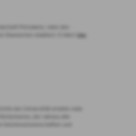
andschaft Potsdams, nahe den
i Standorten etabliert. Erfahrt
hier
chte der Universität erlebte viele
Fächerkanon, der nahezu alle
e Geisteswissenschaften und