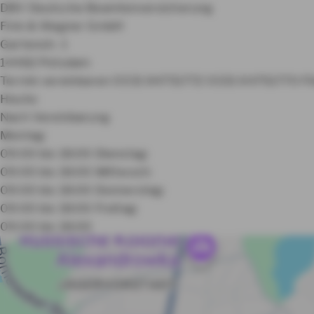
DBV Deutsche Beamtenversicherung
Fink & Wagner GmbH
Gartenstr. 1
14482 Potsdam
Termin vereinbaren
0331 64751772
0331 64751770
Fi
Heute:
Nach Vereinbarung
Montag:
09:00 bis 18:00
Dienstag:
09:00 bis 18:00
Mittwoch:
09:00 bis 18:00
Donnerstag:
09:00 bis 18:00
Freitag:
09:00 bis 18:00