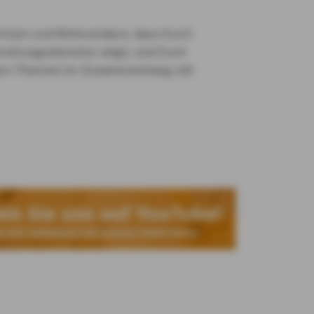
rinnen und Referendare, dass Euch
reitungsdienstes zeigt, und Euch
ichen Themen im Zusammenhang mit