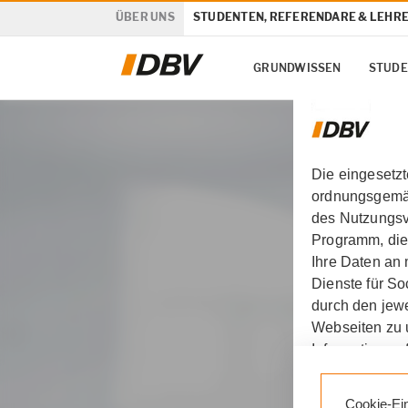
ÜBER UNS
STUDENTEN, REFERENDARE & LEHR
GRUNDWISSEN
STUDE
Die eingesetz
ordnungsgemäß
des Nutzungsve
Programm, die
Ihre Daten an
Dienste für S
durch den jewe
Webseiten zu 
Informationen 
Durch den Klic
Cookie-Ei