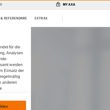
R
MY AXA
 & REFERENDARE
EXTRAS
det für die
ung, Analysen
unde-
gesamt werden
m Einsatz der
 regelmäßig
on anderen
re
chnisch
kies