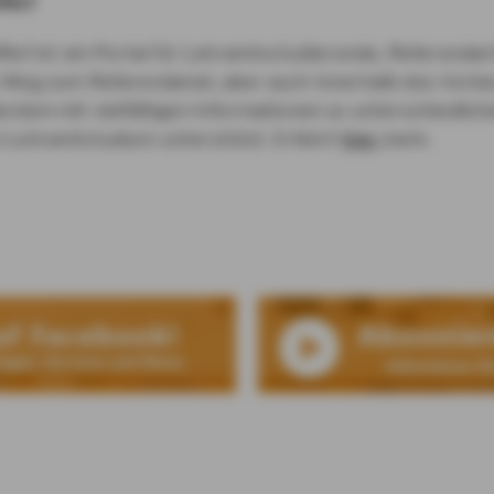
4Ref
4Ref ist ein Portal für Lehramtsstudierende, Referenda
 Weg zum Referendariat, aber auch innerhalb des Vorbe
erdem mit vielfältigen Informationen zu unterschiedl
 Lehramtstudium unterstützt. Erfahrt
hier
mehr.