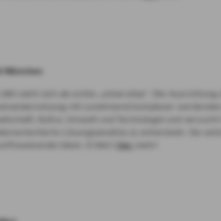
 München
LMU sieht sich als echte „universitas“. Die Ausrichtung
einandersetzung mit zunehmend komplexer werdenden
ellschaft, Kultur, Umwelt und Technologie und versucht
lemorientierte Lösungsansätze zu entwickeln. Sie setz
unftsweisende Ideen. Erfahrt
hier
mehr!