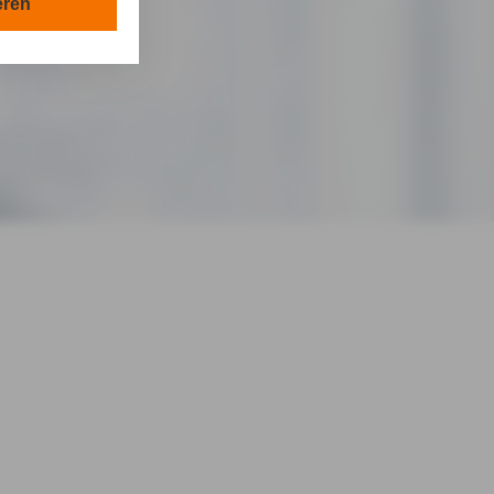
en in Ihrem
eren
tionen gemäß §
en Zwecken in
lle technisch
s-Cookies, ab.
die
agner GmbH in
von Ihnen