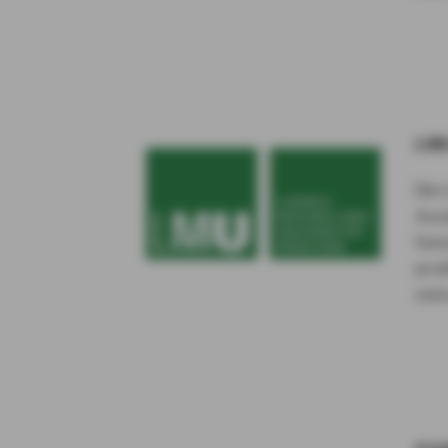
LMU
Die 
Aus
Ges
prob
zuk