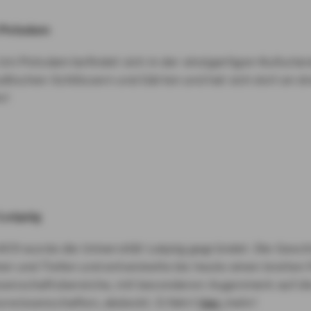
 Potsdam
Uni Potsdam befindet sich in der einzigartigen Kulturl
ßischen Schlössern und Gärten und hat sich dort an dre
r!
 Leipzig
409 wurde die Universität Leipzig gegründet. Die Geschi
n und Tiefen und entwickelte bis heute einen breiten 
senschaftsbereiche, mit besonderen Augenmerk auf di
urwissenschaften, abdeckt. Erfahrt
hier
mehr!