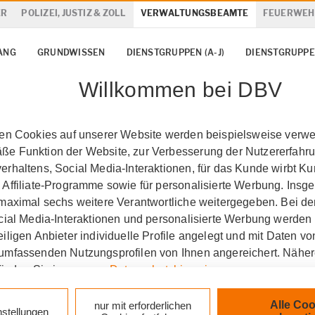
ER
POLIZEI, JUSTIZ & ZOLL
VERWALTUNGSBEAMTE
FEUERWEH
ANG
GRUNDWISSEN
DIENSTGRUPPEN (A-J)
DIENSTGRUPPEN
Willkommen bei DBV
ten Cookies auf unserer Website werden beispielsweise verwen
e Funktion der Website, zur Verbesserung der Nutzererfahr
rhaltens, Social Media-Interaktionen, für das Kunde wirbt K
 Affiliate-Programme sowie für personalisierte Werbung. Ins
 maximal sechs weitere Verantwortliche weitergegeben. Bei de
ocial Media-Interaktionen und personalisierte Werbung werden
iligen Anbieter individuelle Profile angelegt und mit Daten v
umfassenden Nutzungsprofilen von Ihnen angereichert. Nähe
finden Sie in unseren
Datenschutzhinweisen
.
k auf „Alle Cookies akzeptieren" stimmen Sie für alle nicht te
Alle Coo
nur mit erforderlichen
nstellungen