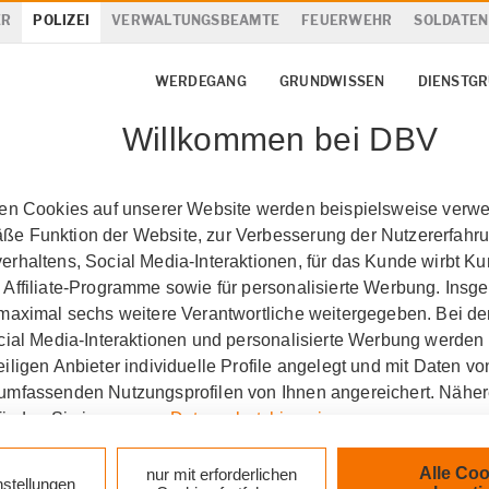
ER
POLIZEI
VERWALTUNGSBEAMTE
FEUERWEHR
SOLDATEN
WERDEGANG
GRUNDWISSEN
DIENSTG
Willkommen bei DBV
ten Cookies auf unserer Website werden beispielsweise verwen
e Funktion der Website, zur Verbesserung der Nutzererfahr
rhaltens, Social Media-Interaktionen, für das Kunde wirbt K
 Affiliate-Programme sowie für personalisierte Werbung. Ins
 maximal sechs weitere Verantwortliche weitergegeben. Bei de
ocial Media-Interaktionen und personalisierte Werbung werden
iligen Anbieter individuelle Profile angelegt und mit Daten v
umfassenden Nutzungsprofilen von Ihnen angereichert. Nähe
finden Sie in unseren
Datenschutzhinweisen
.
k auf „Alle Cookies akzeptieren" stimmen Sie für alle nicht te
Alle Coo
nur mit erforderlichen
nstellungen