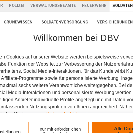
ER
POLIZEI
VERWALTUNGSBEAMTE
FEUERWEHR
SOLDATEN
GRUNDWISSEN
SOLDATENVERSORGUNG
VERSICHERUNGEN
Willkommen bei DBV
ten Cookies auf unserer Website werden beispielsweise verwen
e Funktion der Website, zur Verbesserung der Nutzererfahr
rhaltens, Social Media-Interaktionen, für das Kunde wirbt K
 Affiliate-Programme sowie für personalisierte Werbung. Ins
 maximal sechs weitere Verantwortliche weitergegeben. Bei de
ocial Media-Interaktionen und personalisierte Werbung werden
iligen Anbieter individuelle Profile angelegt und mit Daten v
umfassenden Nutzungsprofilen von Ihnen angereichert. Nähe
finden Sie in unseren
Datenschutzhinweisen
.
k auf „Alle Cookies akzeptieren" stimmen Sie für alle nicht te
Alle Coo
nur mit erforderlichen
nstellungen